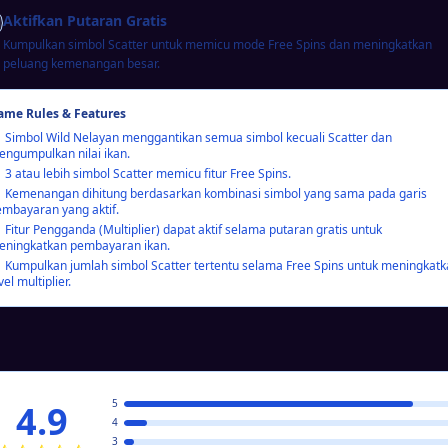
Aktifkan Putaran Gratis
Kumpulkan simbol Scatter untuk memicu mode Free Spins dan meningkatkan
peluang kemenangan besar.
ame Rules & Features
Simbol Wild Nelayan menggantikan semua simbol kecuali Scatter dan
ngumpulkan nilai ikan.
3 atau lebih simbol Scatter memicu fitur Free Spins.
Kemenangan dihitung berdasarkan kombinasi simbol yang sama pada garis
mbayaran yang aktif.
Fitur Pengganda (Multiplier) dapat aktif selama putaran gratis untuk
eningkatkan pembayaran ikan.
Kumpulkan jumlah simbol Scatter tertentu selama Free Spins untuk meningkat
vel multiplier.
5
4.9
4
3