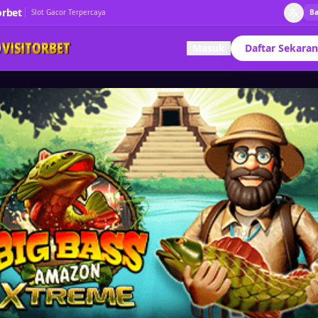
orbet
Slot Gacor Terpercaya
B
Masuk
Daftar Sekara