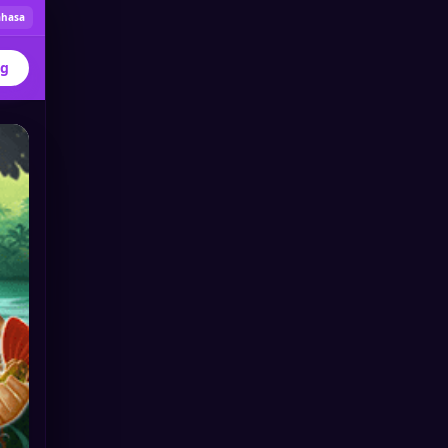
ahasa
ng