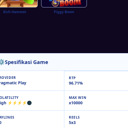
Rich Hammer
Piggy Boom
⚙️
Spesifikasi Game
ROVIDER
RTP
ragmatic Play
96.71%
OLATILITY
MAX WIN
High ⚡⚡⚡⚡🌑
x10000
AYLINES
REELS
0
5x3