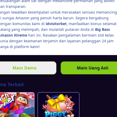
etualangan alam liar dengan mekanisme permainan yang adiktif
an transparan.
angan lewatkan kesempatan untuk merasakan sensasi memancing
i sungai Amazon yang penuh harta karun. Segera bergabung
engan komunitas kami di
idvisitorbet
, manfaatkan bonus selamat
atang yang melimpah, dan mulailah putaran Anda di
Big Bass
Amazon Xtreme
hari ini. Rasakan pengalaman bermain slot kelas
unia dengan keamanan terjamin dan layanan pelanggan 24 jam
anya di platform kami!
Main Demo
Main Uang Asli
me Terkait