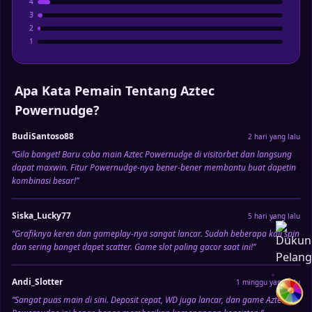
4
3
2
1
Apa Kata Pemain Tentang Aztec
Powernudge?
BudiSantoso88
2 hari yang lalu
“Gila banget! Baru coba main Aztec Powernudge di visitorbet dan langsung
dapat maxwin. Fitur Powernudge-nya bener-bener membantu buat dapetin
kombinasi besar!”
Siska_Lucky77
5 hari yang lalu
“Grafiknya keren dan gameplay-nya sangat lancar. Sudah beberapa kali spin
dan sering banget dapet scatter. Game slot paling gacor saat ini!”
Andi_Slotter
1 minggu yang lalu
“Sangat puas main di sini. Deposit cepat, WD juga lancar, dan game Aztec